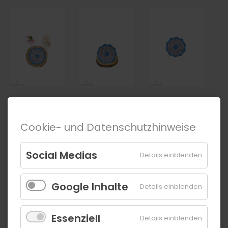
36,99
€
Cookie- und Datenschutzhinweise
Inhalt:
1 Stück
inkl. MwSt. 19 %
Social Medias
Details einblenden
Lieferbar: 3 – 5 Werktage
102-01
Google Inhalte
Details einblenden
Handgefertigte Teller aus Metall und Emaille
Essenziell
Durchmesser: ca. 16-17
Details einblenden
Material: Metall, Emaille